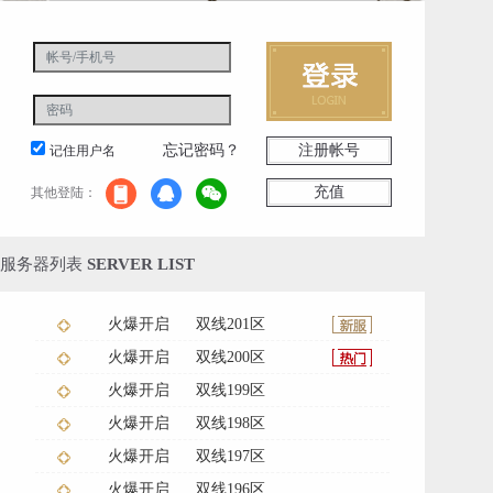
忘记密码？
注册帐号
记住用户名
充值
其他登陆：
服务器列表
SERVER LIST
火爆开启
双线201区
火爆开启
双线200区
火爆开启
双线199区
火爆开启
双线198区
火爆开启
双线197区
火爆开启
双线196区